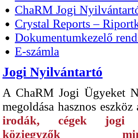
ChaRM Jogi Nyilvántart
Crystal Reports – Riport
Dokumentumkezelő rends
E-számla
Jogi Nyilvántartó
A ChaRM Jogi Ügyeket Ny
megoldása hasznos eszköz
irodák, cégek jogi o
közjegyzők mind