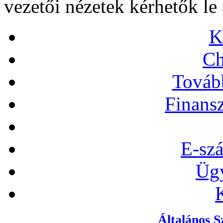
vezetői nézetek kérhetők le 
K
C
Továb
Finansz
E-szá
Ügy
Általános S