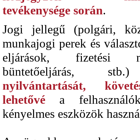
tevékenysége során
.
Jogi jellegű (polgári, köz
munkajogi perek és választo
eljárások, fizetési m
büntetőeljárás, st
nyilvántartását, követ
lehetővé
a felhasználó
kényelmes eszközök használ