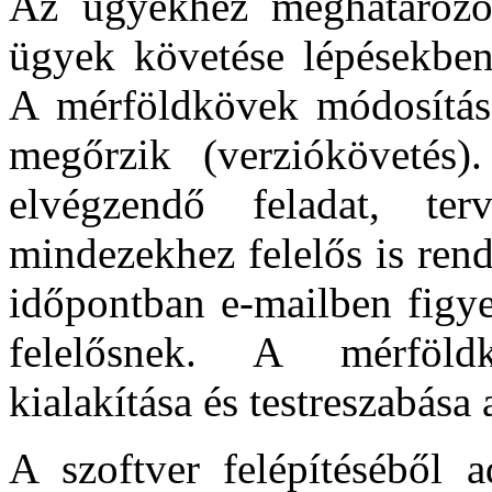
Az ügyekhez meghatározott
ügyek követése lépésekben
A mérföldkövek módosítás e
megőrzik (verziókövetés)
elvégzendő feladat, ter
mindezekhez felelős is rende
időpontban e-mailben figye
felelősnek. A mérföld
kialakítása és testreszabása 
A szoftver felépítéséből