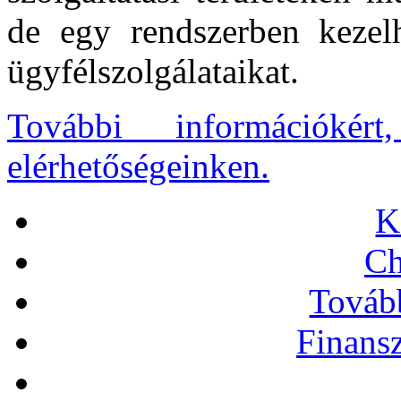
de egy rendszerben kezelh
ügyfélszolgálataikat.
További információkér
elérhetőségeinken.
K
C
Továb
Finansz