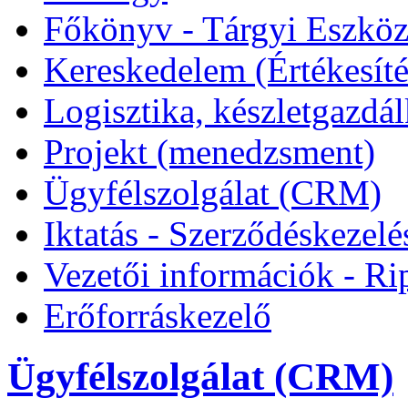
Főkönyv - Tárgyi Eszkö
Kereskedelem (Értékesíté
Logisztika, készletgazdá
Projekt (menedzsment)
Ügyfélszolgálat (CRM)
Iktatás - Szerződéskezelé
Vezetői információk - Ri
Erőforráskezelő
Ügyfélszolgálat (CRM)