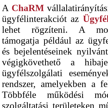
A
ChaRM
vállalatirányítá
ügyfélinterakciót az
Ügyfé
lehet rögzíteni. A mod
támogatja például az ügyf
és bejelentéseinek nyilván
végigkövethető a hibaj
ügyfélszolgálati esemény
rendszer, amelyekben a fe
Többféle működési mó
szolgáltatási területeken 